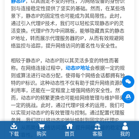
静态IP
，以其固定不变的特性，为网络设备的身份识
别与连接稳定性提供了坚实的基础。然而，在某些场
景下，静态IP的固定性也可能成为其局限性。此时，
通过引入代理IP技术，我们可以轻松实现静态IP的灵
活变换。代理IP作为中间跳板，能够隐藏真实的静态
IP地址，转而展示代理服务器的IP，从而有效规避网
络监控与追踪，提升网络访问的匿名性与安全性。
相较于静态IP，动态IP则以其灵活多变的特性而著
称。在网络连接过程中，
动态IP地址
会根据一定的规
则或算法进行动态分配，使得每个网络会话都拥有独
特的IP标识。这种动态性不仅有助于提升网络资源的
利用率，还能在一定程度上增强网络的安全性。然
而，动态IP的频繁更换也可能给网络管理与维护带来
一定的挑战。此时，通过代理IP技术的运用，我们可
以实现对动态IP的有效管理与控制。通过配置代理服
务器，我们可以将动态IP地址映射到固定的代理IP
上，从而简化网络访问流程，提升网络连接的稳定性
下载
购买
首页
客服
我的
与可靠性。