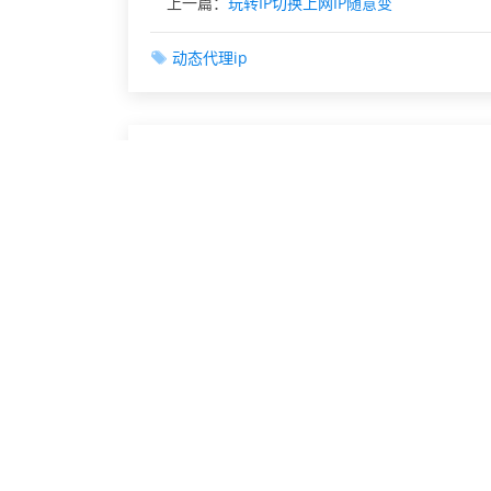
上一篇：
玩转IP切换上网IP随意变
动态代理ip
相关文章
动态替换网络IP
如何动态重置上网IP地址？
获取不同IP地址有什么用？
动态IP地址为何是网络运营所需？
获取动态IP地址不踩坑技巧
动态替换IP地址技巧