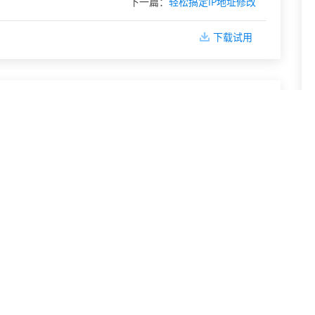
下一篇：
轻松搞定IP地址修改
下载试用
网络IP地址一键重新设置
变换IP地址避开异常访问
设备上网IP如何动态修改？
什么场景需要动态IP地址？
不同城市IP轻松获取与切换
实现动态IP的切换与获取