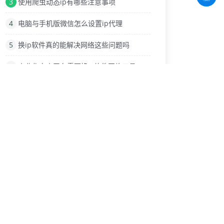
3
使用爬虫动态ip有哪些注意事项
4
电脑与手机版微信怎么设置ip代理
5
换ip软件真的能解决网络这些问题吗
6
商业化电商平台需要换IP软件网络工具
7
IP代理在游戏中改IP地址
8
有什么好用的动态ip软件?
9
网络IP地址的伪装与替换技术
热门标签
查询IP
多开，多ip
IP模拟器代理
动态ip代理池
高匿ip代理
更改IP地址