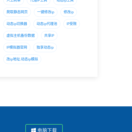
人工刷单
代理lP工具
动态ip工具
爬取静态网页
一键修改ip
修改ip
动态ip切换器
动态ip代理池
IP受限
虚拟主机备份数据
共享IP
IP模拟器官网
独享动态ip
改ip地址.动态ip模拟
电脑下载