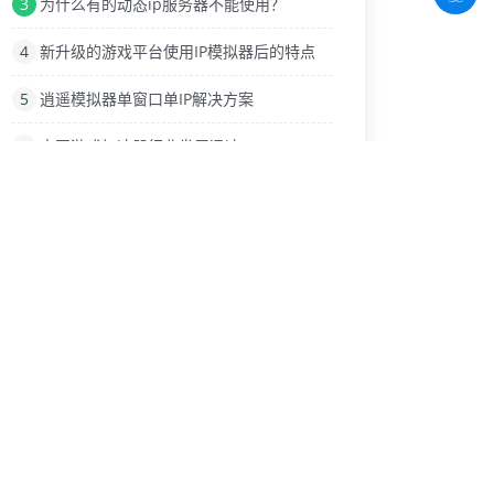
3
为什么有的动态ip服务器不能使用？
4
新升级的游戏平台使用IP模拟器后的特点
5
逍遥模拟器单窗口单IP解决方案
6
中国游戏加速器行业发展迅速
7
动态ip和静态IP的主要区别是什么？
8
来了解正向代理、反向代理和透明代理的不同吧
9
什么是HTTP代理IP？还有很多功能吗？
热门标签
保护隐私
动态(静态)IP
单窗口单ip
动态IP服务器
代理切换IP
营销推广