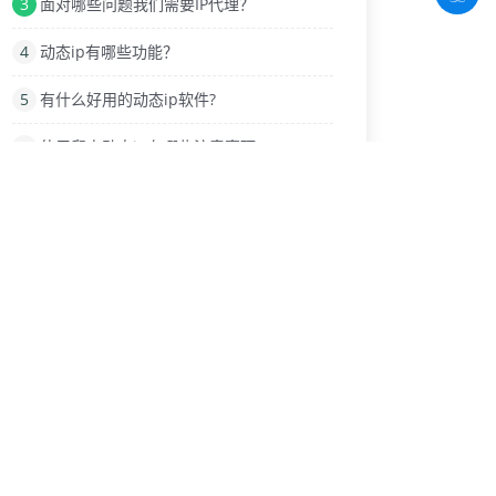
3
面对哪些问题我们需要IP代理？
4
动态ip有哪些功能？
5
有什么好用的动态ip软件?
6
使用爬虫动态ip有哪些注意事项
7
网络IP地址的伪装与替换技术
8
电脑与手机版微信怎么设置ip代理
9
IP代理在游戏中改IP地址
热门标签
服务器
封IP
IP更改
换lP软件
免费代理服务器
软路由器
切换IP