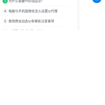
3
为什么需要http动态ip?
4
电脑与手机版微信怎么设置ip代理
5
使用爬虫动态ip有哪些注意事项
6
IP代理在游戏中改IP地址
7
动态ip有哪些功能？
8
面对哪些问题我们需要IP代理？
9
商业化电商平台需要换IP软件网络工具
热门标签
IP代理工具
上网
HTTP协议
被攻击
魔兽怀旧