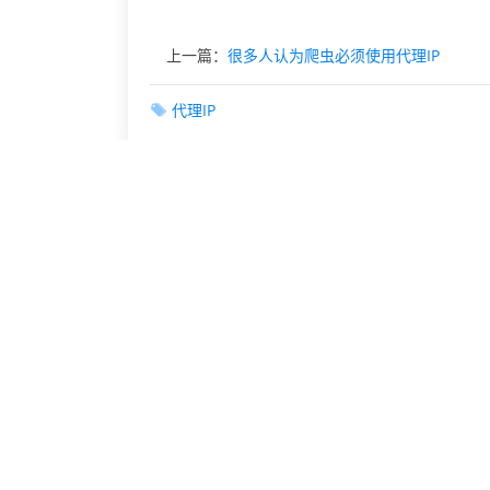
上一篇：
很多人认为爬虫必须使用代理IP
代理IP
相关文章
营销新思路巧用IP更换
网络IP地址的伪装与更换
代理IP为何是网络工作室必备工具？
游戏玩家如何切换IP地址以避免封号
互联网用户如何修改自己的IP地址
IP地址修改与网络安全的关系