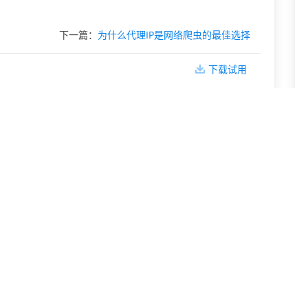
下一篇：
为什么代理IP是网络爬虫的最佳选择
下载试用
网络IP地址隐藏与更改技巧
IP封禁解除：通过修改IP地址恢复
手机IP地址更改基础指南
IP地址黑名单解除：更改IP的应急措施
更换网络IP地址后对网民的帮助
代理IP修改网络IP地址身份