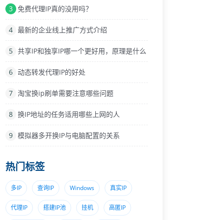
3
免费代理IP真的没用吗？
4
最新的企业线上推广方式介绍
5
共享IP和独享IP哪一个更好用，原理是什么
6
动态转发代理IP的好处
7
淘宝换ip刷单需要注意哪些问题
8
换IP地址的任务适用哪些上网的人
9
模拟器多开换IP与电脑配置的关系
热门标签
多IP
查询IP
Windows
真实IP
代理IP
搭建IP池
挂机
高匿IP