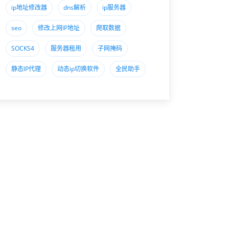
ip地址修改器
dns解析
ip服务器
seo
修改上网IP地址
爬取数据
SOCKS4
服务器租用
子网掩码
静态lP代理
动态ip切换软件
全民助手