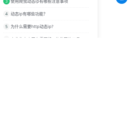
3
使用爬虫动态ip有哪些注意事项
4
动态ip有哪些功能？
5
为什么需要http动态ip?
6
商业化电商平台需要换IP软件网络工具
7
电脑与手机版微信怎么设置ip代理
8
IP代理在游戏中改IP地址
9
面对哪些问题我们需要IP代理？
热门标签
搭建IP池
IP修改
淘宝直播
刷单
游戏多开
外网IP
静态IP和动态IP