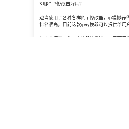
3.哪个IP修改器好用？
边肖使用了各种各样的ip修改器，ip模拟器代
排名很高。目前这款ip转换器可以提供给用
以上介绍了一些IP修改器的常识。如果要用手
试。
上一篇：
网关ip和代理服务器的区别是什么?
ip修改器
相关文章
使用哪个IP修改器更好？
用ip修改器一键切换手机IP