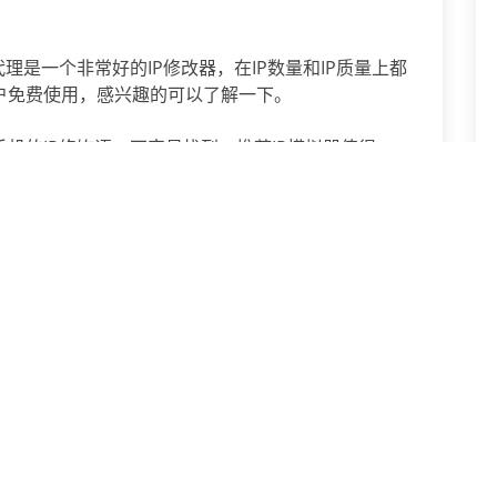
理是一个非常好的IP修改器，在IP数量和IP质量上都
户免费使用，感兴趣的可以了解一下。
机的IP修饰语，不容易找到，推荐IP模拟器值得一
下一篇：
DNS服务器是什么意思？有什么作用？
下载试用
为什么需要一个IP修改器
允许IP修改器改变您的计算机IP