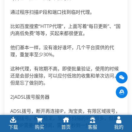
通过程序扫描IP段和端口找到临时代理。
比如百度搜索“HTTP代理”，上面写着“每日更新”、“国
内高低免费”等等，买起来都很便宜。
他们基本一样，没有谁好谁坏，几个平台提供的代
理，重复率至少30%。
这种代理，有效期不高，即使批量验证，使用的时候
还是会部分废除，可以应付低效的收集和单次访问，
但是忘了做别的。
2)ADSL拨号服务器
ADSL拨号，断开再连接IP，淘宝卖，有限区域拨号，
全国拨号。相对稳定，至少比扫描的IP强很多，但是
切换IP需要很长时间，需要几秒到一分钟。
下载
购买
首页
客服
我的